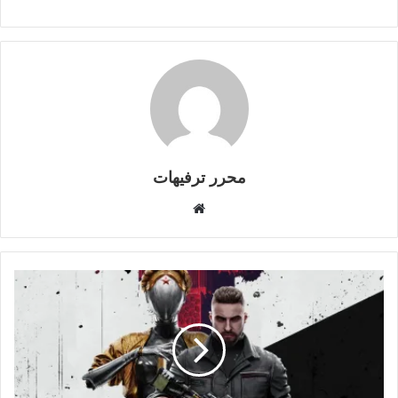
محرر ترفيهات