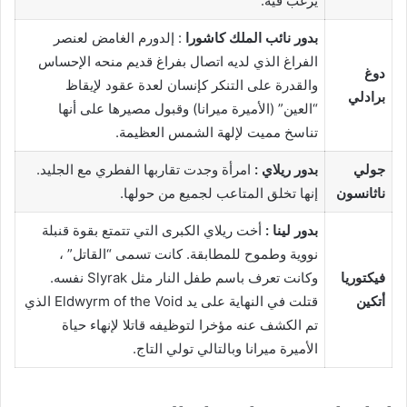
يرغب فيه.
بدور نائب الملك كاشورا
: إلدورم الغامض لعنصر
الفراغ الذي لديه اتصال بفراغ قديم منحه الإحساس
دوغ
والقدرة على التنكر كإنسان لعدة عقود لإيقاظ
برادلي
“العين” (الأميرة ميرانا) وقبول مصيرها على أنها
تناسخ مميت لإلهة الشمس العظيمة.
جولي
بدور ريلاي :
امرأة وجدت تقاربها الفطري مع الجليد.
ناثانسون
إنها تخلق المتاعب لجميع من حولها.
بدور لينا :
أخت ريلاي الكبرى التي تتمتع بقوة قنبلة
نووية وطموح للمطابقة. كانت تسمى “القاتل” ،
فيكتوريا
وكانت تعرف باسم طفل النار مثل Slyrak نفسه.
أتكين
قتلت في النهاية على يد Eldwyrm of the Void الذي
تم الكشف عنه مؤخرا لتوظيفه قاتلا لإنهاء حياة
الأميرة ميرانا وبالتالي تولي التاج.