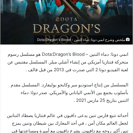
ملخص وشرح انمي دوتا: دماء التنين - Dota:Dragon's Blood
انمي دوتا: دماء التنين – Dota:Dragon’s Blood هو مسلسل رسوم
متحركة فنتازيا أمريكي من إنشاء أشلي ميلر. المسلسل مقتبس عن
لعبة الفيديو دوتا 2 التي صدرت في 2013 من قبل فالف .
المسلسل من إنتاج استوديو مير وكايجو بوليفارد. المسلسل مقدم
بأسلوب يجمع بين الأنمي الياباني والأمريكي. صدر
دوتا: دماء
التنين
بتاريخ 25 مارس 2021 .
أحداثه تتبع فارس تنين يدعى دافيون في عالم فنتازيا يصطاد التنانين
لجعل العالم مكان آمن ، في أحد المعارك بين شيطان وتنين يمزج
تنين أكبر روحه مع دافيون. يشرع دافيون مع أميرة ومساعدتها في