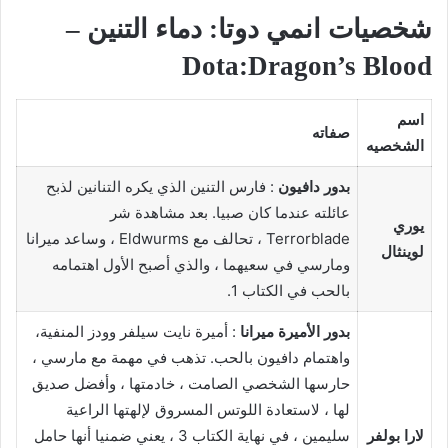
شخصيات انمي دوتا: دماء التنين –
Dota:Dragon’s Blood
اسم
صفاته
الشخصيه
بدور دافيون
: فارس التنين الذي يكره التنانين لذبح
عائلته عندما كان صبيا. بعد مشاهدة شر
يوري
Terrorblade ، تحالف مع Eldwurms ، وساعد ميرانا
لوينثال
ومارسي في سعيهما ، والذي أصبح الأول اهتمامه
بالحب في الكتاب 1.
بدور الأميرة ميرانا
: أميرة نايت سيلفر وودز المنفية،
واهتمام دافيون بالحب. تذهب في مهمة مع مارسي ،
حارسها الشخصي الصامت ، خادمتها ، وأفضل صديق
لها ، لاستعادة اللوتس المسروق لإلهتها الراعية
لارا بولفر
سليمين ، في نهاية الكتاب 3 ، يعني ضمنيا أنها حامل