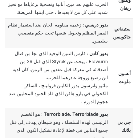
ويلتون
الحرب عليهم بعد مين. أنانية وتضحية برعاياها مع تحيز
ريغان
شديد على كل من لا يعبدها ، حتى ابنتها المريضة.
بدور دريسي :
زعيمة مقاومة الجان ضد استعمار نظام
ستيفاني
القمر المظلم وتحويل شعبها تحت حكم متعصبي
جاكوبسن
سليمين.
بدور كادن :
فارس التنين الوحيد الذي نجا من قتال
Eldwurm ، يبحث عن Slyrak الذي قتل 29 من
أصدقائه في معركة قبل عقدين من الزمن. كان لديه
أنسون
ابن رضيع وزوجة غادرهما للحرب.
ماونت
ماثيو واترسون بدور الكابتن فرولينج ، الساكن
الكحولي في بارو هافن الذي قاد الجنود المحليين ضد
هجوم إلدورم .
بدور Terrorblade. Terrorblade
: هو الخصم
جي بي
الرئيسي لهذه السلسلة ، وهو شيطان يهدف إلى قتل
بلانك
جميع التنانين في خطة لإعادة تشكيل الكون الذي