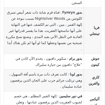
السجن.
بدور Fymryn
: فتاة قزم شابة ذات شعر أبيض تسرق
اللوتس من Nightsilver Woods بسبب نبوءة عن
إلهة القمر ، مين ، التي تم الكشف عنها في النهاية
فريا
على أنها تناسخها العفريت. هذا ما يفسر قدراتها غير
تينجلي
العادية في النقل الآني بعيد المدى ، وصنع نسخ مكررة
شبحية من نفسها وجعلها كما لو أنها لم تكن هناك أبدا
.
جوش
بدور برام
: سكوير دافيون ، يخدم الآن كادن في
كيتون
“علاج” دافيون من حيازة سليراك.
بدور لونا
: كانت تعرف ذات مرة باسم آفة السهول ،
كاري
وهي ترتكب جرائم حرب على الجان الذين يرفضون
والغرين
عبادة سليمان .
في دور سليمين
: إلهة القمر المظلم ، هي خصم
أليكس
لجيوب العفريت الذين يرفضون عبادتها ، وتعلن