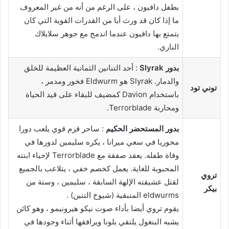
بطفل دافيون ، على الرغم من أنه من غير المعروف
ما إذا كان قد ورث أيا من القدرات القوية التي كان
يتمتع بها دافيون عندما اندمج مع جوهر سلايلاك
الناري.
بدور Slyrak
: أحد التنانين الثمانية العظيمة للخلق
والدمار. Slyrak هو Eldwurm فخور ومدمر ،
توني تود
باستخدام Davion كمضيف للبقاء على قيد الحياة
ومحاربة Terrorblade.
بدور المستحضر الحكيم
: ساحر قزم قوي يلعب دورا
محوريا في سعي ميرانا ، يكره سليمين لدورها في
وفاة طفله. يعقد صفقة مع Terrorblade لإحياء ابنته
المحبوبة للغاية. يعمل كخصم خفي ، يتلاعب بالجميع
تروي
لقتل عشيقته الإلهة السابقة ، سليمين ، وستة من
بيكر
eldwurms المتبقية (شيوخ التنين) .
يقوم تروي أيضا بأداء صوت نيكو هيرونيمو ، وهو كائن
يشبه البنغول يلتقي بلونا ويرافقها أثناء وجودها في