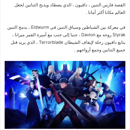
القصة فارس التنين ، دافيون ، الذي يصطاد ويذبح التنانين لجعل
العالم مكانا أكثر أمانا .
في معركة بين الشياطين وسباق التنين في Eldwurm ، يدمج التنين
Slyrak روحه مع Davion ، جنبا إلى جنب مع أميرة القمر ميرانا ،
يتابع دافيون رحلة لإيقاف الشيطان Terrorblade ، الذي يريد قتل
جميع التنانين وجمع أرواحهم .