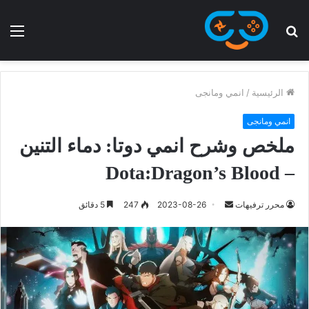
الرئيسية
/
انمي ومانجى
انمي ومانجى
ملخص وشرح انمي دوتا: دماء التنين
– Dota:Dragon’s Blood
محرر ترفيهات
2023-08-26
247
5 دقائق