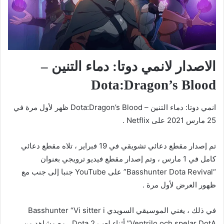
الاصدار لانمي دوتا: دماء التنين –
Dota:Dragon’s Blood
انمي دوتا: دماء التنين – Dota:Dragon’s Blood ظهر لأول مرة في
25 مارس 2021 على Netflix .
تم إصدار مقطع دعائي تشويقي في 19 فبراير ، تلاه مقطع دعائي
كامل في 1 مارس ، وتم إصدار مقطع فيديو ترويجي بعنوان
“Basshunter Dota Revival” على YouTube جنبا إلى جنب مع
ظهور العرض لأول مرة .
في ذلك ، يغني الموسيقي السويدي Basshunter “Vi sitter i
Ventrilo och spelar DotA” أثناء لعب Dota 2 ، مع مشاهد من