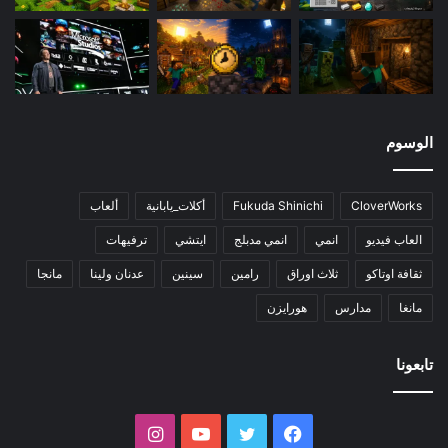
الوسوم
CloverWorks
Fukuda Shinichi
أكلات_يابانية
ألعاب
العاب فيديو
انمي
انمي مدبلج
ايتشي
ترفيهات
ثقافة اوتاكو
ثلاث اوراق
رامين
سينين
عدنان ولينا
مانجا
مانغا
مدارس
هورايزن
تابعونا