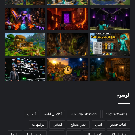
الوسوم
CloverWorks
Fukuda Shinichi
أكلات_يابانية
ألعاب
العاب فيديو
انمي
انمي مدبلج
ايتشي
ترفيهات
ثقافة اوتاكو
ثلاث اوراق
رامين
سينين
عدنان ولينا
مانجا