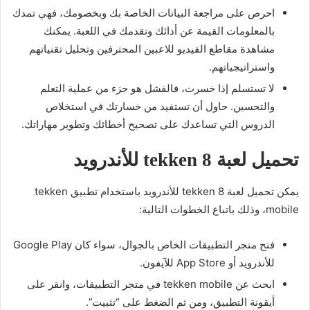
احرص على مراجعة البيانات الخاصة بك وبخصومك، فهي تمدك
بالمعلومات القيمة عن أدائك وتقدمك في اللعبة. يمكنك
مشاهدة مقاطع الفيديو للاعبين المحترفين وتحليل تقنياتهم
واستراتيجياتهم.
لا تستسلم إذا خسرت، فالفشل هو جزء من عملية التعلم
والتحسين. حاول أن تستفيد من خسارتك في استخلاص
الدروس التي تساعدك على تصحيح أخطائك وتطوير مهاراتك.
تحميل لعبة tekken 8 للأندرويد
يمكن تحميل لعبة tekken 8 للأندرويد باستخدام تطبيق tekken
mobile، وذلك باتباع الخطوات التالية:
فتح متجر التطبيقات الخاص بالجوال، سواء كان Google Play
للأندرويد أو App Store للآيفون.
ابحث عن tekken mobile في متجر التطبيقات، وانقر على
أيقونة التطبيق، ومن ثم الضغط على “تثبيت”.