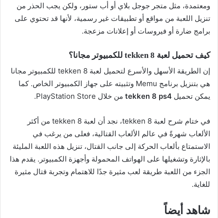
ومعتمدة، مثل متجر جوجل بلاي أو أب ستور، ولكن يجب الحذر من
تنزيل اللعبة من مواقع أو تطبيقات غير رسمية، لأنها قد تحتوي على
برامج ضارة أو فيروسات أو إعلانات مزعجة.
كيف تحميل لعبة tekken 8 للكمبيوتر مجانا؟
إن الطريقة الأسهل والأسرع لتحميل لعبة tekken 8 للكمبيوتر مجانا
هي بتنزيل برنامج Memu وتثبيته على جهاز الكمبيوتر الخاص. كما
يمكن تحميل
tekken 8 ps4
من خلال PlayStation Store.
في ختام شرح لعبة tekken 8، نجد أن لعبة tekken 8 من أكثر
الألعاب شهرةً في عالم الألعاب القتالية، فعلى من يرغب في
الاستمتاع بألعاب الحركة إلى جانب القتال، تنزيل هذه اللعبة المليئة
بالإثارة وتشغيلها على الهواتف المحمولة وأجهزة الكمبيوتر. يقدم هذا
الجزء من اللعبة طريقة لعب مثيرة جدًا للاهتمام وتجربة قتال مثيرة
للغاية.
شاهد أيضاً