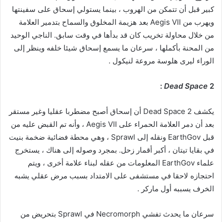
كبير قبل أن تتمكن من الهروب ، بينما يستولي إسحاق على سفينتها
ويهرب من Aegis VII بعد هزيمة المخلوق والسماح بتدمير العلامة
من خلال محاولة تخريب كان قد بدأها في وقت سابق. الناجي الوحيد
من المحنة بأكملها ، سرعان ما يسمع إسحاق شيئا خلفه وينظر إلى
الوراء ليرى هلوسة مروعة لنيكول .
Dead Space
2 :
يكشف Dead Space 2 أن إسحاق أصبح مضطربا عقليا وغير مستقر
بعد أن دمر العلامة الحمراء على Aegis VII ، وأنه تم القبض عليه من
قبل EarthGov ونقله إلى Sprawl ، وهي محطة فضائية ضخمة بنيت
في بقايا تيتان ، أكبر أقمار زحل. بمجرد وصوله إلى هناك ، يستخرج
علماء EarthGov المعلومات من عقله لبناء علامة أخرى ، ويتم
احتجازه لاحقا في مستشفى على الامتداد بسبب مرض عقلي يشبه
الخرف يسببه أول ماركر .
سرعان ما يحدث تفشي Necromorph في Sprawl بتحريض من