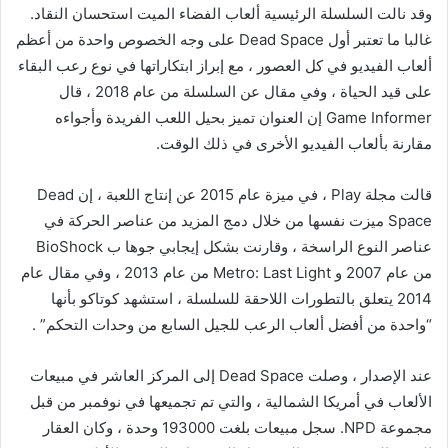
وقد نالت السلسلة الرئيسية ألعاب الفضاء الميت استحسان النقاد.
غالبا ما تعتبر أول Dead Space على وجه الخصوص واحدة من أعظم
ألعاب الفيديو في كل العصور ، مع إبراز ابتكاراتها في نوع رعب البقاء
على قيد الحياة ، وفي مقال عن السلسلة من عام 2018 ، قال
Game Informer إن العنوان تميز بحيل اللعب الفريدة وأجواءه
مقارنة بألعاب الفيديو الأخرى في ذلك الوقت.
قالت مجلة Play ، في ميزة عام 2015 عن إنتاج اللعبة ، إن Dead
Space ميزت نفسها من خلال دمج المزيد من عناصر الحركة في
عناصر النوع الراسخة ، وقارنت بشكل إيجابي جوها ب BioShock
من عام 2007 و Metro: Last Light من عام 2013 ، وفي مقال عام
2014 يتعلق بالتطورات اللاحقة للسلسلة ، استشهد كوتاكو بأنها
“واحدة من أفضل ألعاب الرعب للجيل السابع من وحدات التحكم” .
عند الإصدار ، وصلت Dead Space إلى المركز العاشر في مبيعات
الألعاب في أمريكا الشمالية ، والتي تم تجميعها في نوفمبر من قبل
مجموعة NPD. سجل مبيعات بلغت 193000 وحدة ، وكان العقار