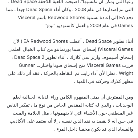
رعبا التي يمكن أن نكتسبها”. أصبحت اللعبة اللاحقة Dead Space ،
التي تم إصدارها في عام 2008 ، وكان أداء Dead Space جيدا ، مما
دفع EA إلى إعادة تسمية Redwood Shores باسم Visceral
Games في عام 2009 والعمل كاستوديو “نوع”.
أثناء تطوير Dead Space ، أعطت EA Redwood Shores (الآن
Visceral Games) إسحاق اسما بورتمانتو من كتاب الخيال العلمي
إسحاق أسيموف وآرثر سي كلارك ، أثناء تطوير Dead Space 2 ،
قررت Visceral Games منح إسحاق صوتا واختارت Gunner
Wright ، نظرا لأن أداء رايت تم التقاطه بالحركة ، فقد أثر ذلك على
مظهر كلارك وحركته في اللعبة .
ومن المفترض أن يمثل المفهوم الكامن وراء الديانة الخيالية لعلم
الوحديات ، والذي له كتابه المقدس الخاص من نوع ما ، تفكير الناس
غير المنطقي حول الأشياء التي لا يفهمونها ، مثل العلامة والميت.
في حين أنه لا يقصد به نقد الدين نفسه ، إلا أنه يعتمد على الأكاذيب
والفساد الذي قد يكون مخفيا داخل المرء .