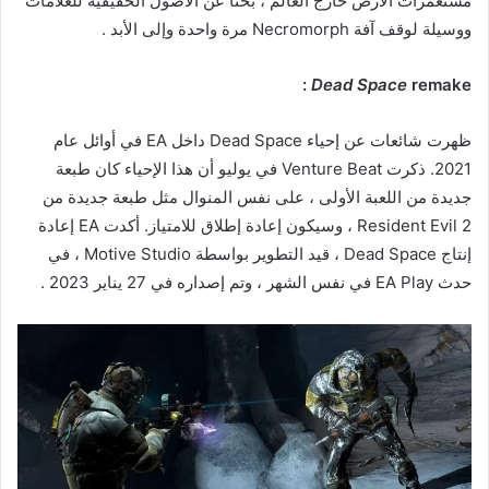
مستعمرات الأرض خارج العالم ، بحثا عن الأصول الحقيقية للعلامات
ووسيلة لوقف آفة Necromorph مرة واحدة وإلى الأبد .
Dead Space
remake :
ظهرت شائعات عن إحياء Dead Space داخل EA في أوائل عام
2021. ذكرت Venture Beat في يوليو أن هذا الإحياء كان طبعة
جديدة من اللعبة الأولى ، على نفس المنوال مثل طبعة جديدة من
Resident Evil 2 ، وسيكون إعادة إطلاق للامتياز. أكدت EA إعادة
إنتاج Dead Space ، قيد التطوير بواسطة Motive Studio ، في
حدث EA Play في نفس الشهر ، وتم إصداره في 27 يناير 2023 .