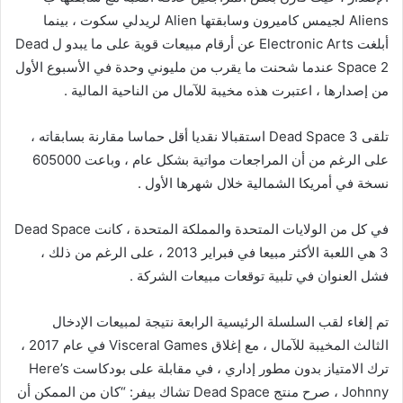
Aliens لجيمس كاميرون وسابقتها Alien لريدلي سكوت ، بينما
أبلغت Electronic Arts عن أرقام مبيعات قوية على ما يبدو ل Dead
Space 2 عندما شحنت ما يقرب من مليوني وحدة في الأسبوع الأول
من إصدارها ، اعتبرت هذه مخيبة للآمال من الناحية المالية .
تلقى Dead Space 3 استقبالا نقديا أقل حماسا مقارنة بسابقاته ،
على الرغم من أن المراجعات مواتية بشكل عام ، وباعت 605000
نسخة في أمريكا الشمالية خلال شهرها الأول .
في كل من الولايات المتحدة والمملكة المتحدة ، كانت Dead Space
3 هي اللعبة الأكثر مبيعا في فبراير 2013 ، على الرغم من ذلك ،
فشل العنوان في تلبية توقعات مبيعات الشركة .
تم إلغاء لقب السلسلة الرئيسية الرابعة نتيجة لمبيعات الإدخال
الثالث المخيبة للآمال ، مع إغلاق Visceral Games في عام 2017 ،
ترك الامتياز بدون مطور إداري ، في مقابلة على بودكاست Here’s
Johnny ، صرح منتج Dead Space تشاك بيفر: “كان من الممكن أن