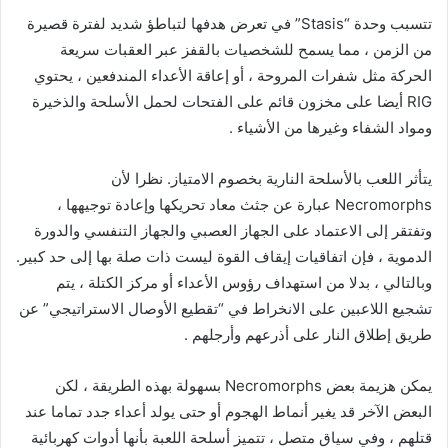
تتسبب وحدة “Stasis” في تعرض هدفها لتباطؤ شديد لفترة قصيرة
من الزمن ، مما يسمح للشخصيات بالقفز عبر العقبات سريعة
الحركة مثل شفرات المروحة ، أو إعاقة الأعداء المندفعين ، يحتوي
RIG أيضا على مخزون قائم على الفتحات لحمل الأسلحة والذخيرة
ومواد الشفاء وغيرها من الأشياء .
يتأثر اللعب بالأسلحة النارية بخصوم الامتياز. نظرا لأن
Necromorphs عبارة عن جثث معاد تحريكها وإعادة توجيهها ،
وتفتقر إلى الاعتماد على الجهاز العصبي والجهاز التنفسي والدورة
الدموية ، فإن اتفاقيات إيقاف القوة ليست ذات صلة بها إلى حد كبير.
وبالتالي ، بدلا من استهداف رؤوس الأعداء أو مركز الكتلة ، يتم
تشجيع اللاعبين على الانخراط في “تقطيع الأوصال الاستراتيجي” عن
طريق إطلاق النار على أذرعهم وأرجلهم .
يمكن هزيمة بعض Necromorphs بسهولة بهذه الطريقة ، لكن
البعض الآخر قد يغير أنماط الهجوم أو حتى يولد أعداء جدد تماما عند
قتلهم ، وفي سياق متصل ، تتميز أسلحة اللعبة بأنها أدوات كهربائية