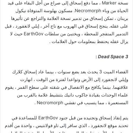
نسخة Marker ، مما دفع إسحاق إلى صراع من أجل البقاء على قيد
الحياة من وباء Necromorph. مسكون بهلوسة المتوفاة نيكول
برينان ، تمكن إسحاق من تدمير نسخة العلامة والتراجع عن تأثيرها
على عقله. ينجح إسحاق في الهروب مع ناج آخر ، إيلي لانغفورد ، قبل
التدمير المتفجر للمحطة ، ويختبئ من سلطات EarthGov حيث لا
يزال عقله يحتفظ بمعلومات حول العلامات .
:
Dead Space 3
الفضاء الميت 3 يحدث بعد بضع سنوات ، بينما عاد إسحاق كلارك
وإيلي لانجفورد إلى الأرض وتواعدا لفترة من الوقت ، انهارت
علاقتهما. بينما يكافح مع الانفصال في شقته على سطح القمر ، يقوم
علماء الوحدات بقيادة جاكوب دانيك بتنشيط علامة بالقرب من
المستعمرة ، مما يتسبب في تفشي Necromorph .
يتم إنقاذ إسحاق وتجنيده من قبل جنود EarthGov للمساعدة في
تحديد موقع لانجفورد ، الذي سافر إلى تاو فولانتيس ، واحدة من أقدم