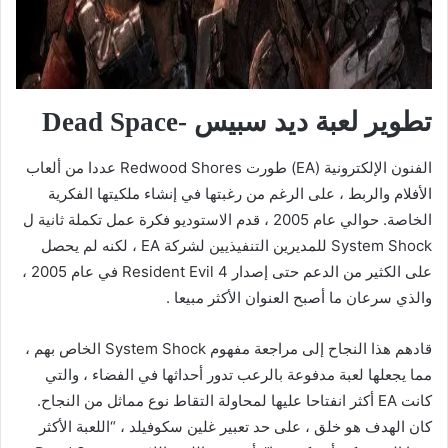
تطوير لعبة ديد سبيس -Dead Space
الفنون الإلكترونية (EA) طورت Redwood Shores عددا من ألعاب
الأفلام والربط ، على الرغم من رغبتها في إنشاء ملكيتها الفكرية
الخاصة. حوالي عام 2005 ، قدم الاستوديو فكرة عمل تكملة ثانية ل
System Shock للمديرين التنفيذيين لشركة EA ، لكنه لم يحصل
على الكثير من الدعم حتى إصدار Resident Evil 4 في عام 2005 ،
والذي سرعان ما أصبح العنوان الأكثر مبيعا .
قادهم هذا النجاح إلى مراجعة مفهوم System Shock الخاص بهم ،
مما يجعلها لعبة مدفوعة بالرعب تدور أحداثها في الفضاء ، والتي
كانت EA أكثر انفتاحا عليها لمحاولة التقاط نوع مماثل من النجاح.
كان الهدف هو خلق ، على حد تعبير غلين سكوفيلد ، “اللعبة الأكثر