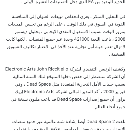
الجديد الوحيد من EA الذي دخل التصنيفات العشرة الأولي .
في التحليل المبكر ، يعزى انخفاض مبيعات العنوان إلى المنافسة
القوية في السوق في ذلك الوقت ، على الرغم من تحسن المبيعات
بمرور الوقت بسبب الاستقبال النقدي الإيجابي ، بحلول ديسمبر
2008 ، باعت اللعبة 421000 وحدة عبر جميع المنصات ، لكنها كانت
لا تزال تعتبر خيبة أمل تجارية عند الأخذ في الاعتبار تكاليف التسويق
الضخمة .
وكشف الرئيس التنفيذي لشركة Electronic Arts John Riccitiello
أن الشركة ستضطر إلى خفض دخلها المتوقع لتلك السنة المالية
بسبب خيبات الأمل التجارية المتعددة مثل Dead Space ، وفي
فبراير 2009 ، أكد المدير المالي لشركة Electronic Arts إريك
براون أن جميع إصدارات Dead Space قد باعت مليون نسخة في
جميع أنحاء العالم .
تلقت Dead Space 2 أيضا إشادة شبه عالمية عبر جميع منصات
الإصدار ، حيث قارن بعض المراجعين علاقة اللعبة مع سابقتها ب