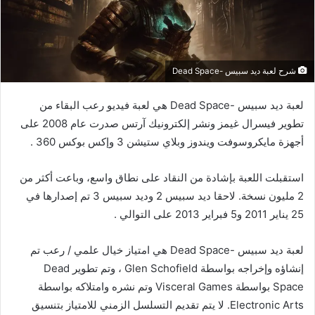
شرح لعبة ديد سبيس -Dead Space
لعبة ديد سبيس -Dead Space هي لعبة فيديو رعب البقاء من
تطوير فيسرال غيمز ونشر إلكترونيك آرتس صدرت عام 2008 على
أجهزة مايكروسوفت ويندوز وبلاي ستيشن 3 وإكس بوكس 360 .
استقبلت اللعبة بإشادة من النقاد على نطاق واسع، وباعت أكثر من
2 مليون نسخة. لاحقا ديد سبيس 2 وديد سبيس 3 تم إصدارها في
25 يناير 2011 و5 فبراير 2013 على التوالي .
لعبة ديد سبيس -Dead Space هي امتياز خيال علمي / رعب تم
إنشاؤه وإخراجه بواسطة Glen Schofield ، وتم تطوير Dead
Space بواسطة Visceral Games وتم نشره وامتلاكه بواسطة
Electronic Arts. لا يتم تقديم التسلسل الزمني للامتياز بتنسيق