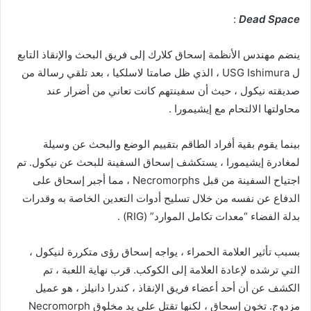
:
Dead Space
ينضم مهندس الأنظمة إسحاق كلارك إلى فريق البحث والإنقاذ التابع
ل USG Ishimura ، الذي ظل صامتا لاسلكيا ، بعد تلقي رسالة من
صديقته نيكول ، حيث أن سفينتهم كانت تعاني من أضرار عند
محاولتها الالتحام مع إيشيمورا .
بينما يقوم بقية أفراد الطاقم بتقييم الوضع والبحث عن وسيلة
لمغادرة إيشيمورا ، يستكشف إسحاق السفينة للبحث عن نيكول. تم
اجتياح السفينة من قبل Necromorphs ، مما أجبر إسحاق على
الدفاع عن نفسه من خلال تسليح أدوات التعدين الخاصة به وقدرات
بدلة الفضاء “معدات تكامل الموارد” (RIG) .
بسبب تأثير العلامة الحمراء ، يواجه إسحاق رؤى متكررة لنيكول ،
التي ترشده لإعادة العلامة إلى الكوكب. قرب نهاية اللعبة ، تم
الكشف عن أن أحد أعضاء فريق الإنقاذ ، كندرا دانيلز ، هو عميل
مزدوج. تخون إسحاق ، لكنها تقتل على يد مخلوق Necromorph