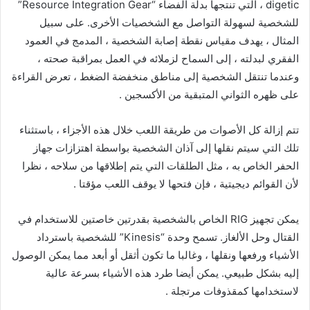
digetic ، التي تنتجها بدلة الفضاء “Resource Integration Gear”
للشخصية لسهولة التواصل مع الشخصيات الأخرى. على سبيل
المثال ، يهدف مقياس نقطة إصابة الشخصية ، المدمج في العمود
الفقري لبدلته ، إلى السماح لزملائه في العمل بمراقبة صحته ،
وعندما تنتقل الشخصية إلى مناطق منخفضة الضغط ، تعرض القراءة
على ظهره الثواني المتبقية من الأكسجين .
تتم إزالة كل الأصوات من طريقة اللعب خلال هذه الأجزاء ، باستثناء
تلك التي سيتم نقلها إلى آذان الشخصية بواسطة اهتزازات جهاز
الحفر الخاص به ، مثل الطلقات التي يتم إطلاقها من سلاحه ، نظرا
لأن القوائم ديجيتية ، فإن فتحها لا يوقف اللعب مؤقتا .
يمكن تجهيز RIG الخاص بالشخصية بقدرتين خاصتين للاستخدام في
القتال وحل الألغاز. تسمح وحدة “Kinesis” للشخصية باسترداد
الأشياء ورفعها ونقلها ، وغالبا ما تكون أثقل أو أبعد مما يمكن الوصول
إليه بشكل طبيعي. يمكن أيضا طرد هذه الأشياء بسرعة عالية
لاستخدامها كمقذوفات مرتجلة .