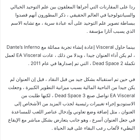
ردا على المقارنات التي أجراها المعلقون بين علم التوحيد الخيالي
والسيانتولوجيا في العالم الحقيقي ، ذكر المطورون أنهم قصدوا
ببساطة تصوير علم التوحيد على أنه عبادة سرية ، مع تشابه الاسم
الذي يسبب آثارا مؤسفة .
بينما حاول Visceral إعادة إنشاء تجربة مماثلة مع Dante’s Inferno
، لم يكن أداء العنوان جيدا ، وبدلا من ذلك ، عادت EA Visceral لعمل
تكملة Dead Space 2 ، التي تم إصدارها في عام 2011 .
في حين تم استقباله بشكل جيد من قبل النقاد ، قيل إن العنوان لم
يكن جيدا من الناحية المالية بسبب ميزانية التطوير الكبيرة ، وجعلت
EA Visceral تواصل صنع Dead Space 3 ، لكنها طلبت من
الاستوديو إجراء تغييرات رئيسية لجذب المزيد من الأشخاص إلى
العنوان ، مثل إضافة وضع تعاوني وإدخال عناصر اللعب للمساعدة
في جعل العنوان أسرع ، وهو جانب يتعارض بشكل مباشر مع الإيقاع
البطيء لألعاب رعب البقاء على قيد الحياة .