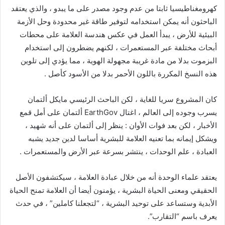
كهرومغناطيسيا ثابتا من عدم وجود مصدر على ما يبدو ، والذي يعتقد
الباحثون أنه يمكن استخدامه لتوفير طاقة غير محدودة وحل الأزمة
البيئية للأرض ، يبدأ العمل في عكس هندسة العلامة على محطات
أبحاث مختلفة عبر المستعمرات ، لكنهم يضطرون إلى استخدام
البزموت بدلا من مادة غريبة مجهولة الهوية ، مما يؤدي إلى تلوين
هذه النسخ المكررة باللون الأحمر بدلا من الأسود كأصل .
كان المشروع سريا للغاية ، لكن الباحث الرئيسي مايكل ألتمان
يسرب وجوده إلى العالم ، اغتال EarthGov ألتمان على أمل قمع
الأخبار ، لكن بعد فوات الأوان : ينظر إلى ألتمان على أنه شهيد ،
ويشكل إيمانه بما تعنيه العلامة للبشرية أساسا لدين جديد يشبه
العبادة ، علم الوحدات ، ينتشر بسرعة عبر الأرض والمستعمرات .
يعتقد علماء الوحدة أنه من خلال عبادة العلامة ، سيكتشفون الأصل
الحقيقي ومعنى الحياة البشرية ، يؤمنون أيضا أن العلامة تمنح الحياة
الأبدية وستساعد على توحيد البشرية ، “لتجعلنا كاملين” ، في حدث
يعرف باسم “التقارب”.