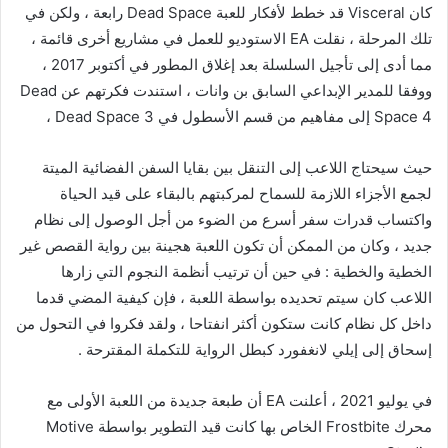
كان Visceral قد خطط لأفكار للعبة Dead Space رابعة ، ولكن في
تلك المرحلة ، نقلت EA الاستوديو للعمل في مشاريع أخرى قائمة ،
مما أدى إلى تأجيل السلسلة بعد إغلاق المطور في أكتوبر 2017 ،
ووفقا للمدير الإبداعي السابق بن وانات ، استندت فكرتهم عن Dead
Space 4 إلى مفاهيم من قسم الأسطول في Dead Space 3 ،
حيث سيحتاج اللاعب إلى التنقل بين بقايا السفن الفضائية الميتة
لجمع الأجزاء اللازمة للسماح لمركبتهم بالبقاء على قيد الحياة
واكتساب قدرات سفر أسرع من الضوء من أجل الوصول إلى نظام
جديد ، وكان من الممكن أن تكون اللعبة هجينة بين رواية القصص غير
الخطية والخطية : في حين أن ترتيب أنظمة النجوم التي زارها
اللاعب كان سيتم تحديده بواسطة اللعبة ، فإن كيفية المضي قدما
داخل كل نظام كانت ستكون أكثر انفتاحا ، ولقد فكروا في التحول من
إسحاق إلى إيلي لانغفورد كبطل الرواية للتكملة المقترحة .
في يوليو 2021 ، أعلنت EA أن طبعة جديدة من اللعبة الأولى مع
محرك Frostbite الخاص بها كانت قيد التطوير بواسطة Motive