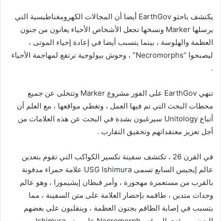
يكتشف باحثو EarthGov أيضا أن المجالات الكهرومغناطيسية التي
يرسلها Marker ونسخها تجعل الأشخاص الأحياء يعانون من جنون
العظمة والهلوسة ، بينما يتسبب أيضا في إعادة إحياء الموتى ،
ليصبحوا “Necromorphs” ، وحوش بيولوجية ترتفع لمهاجمة الأحياء
.
تنهي EarthGov على الفور مشروع Marker وتتخلى عن جميع
محطات البحث التي تم فيها العمل ، وتغطي مواقعها ، مع العلم أن
أتباع Unitology سيرغبون بشدة في البحث عن هذه العلامات من
أجل تعزيز معتقداتهم وتحقيق التقارب .
في القرن 26 ، تكتشف سفينة تكسير الكواكب التي تقوم بتعدين
عالم إيجيس السابع تسمى USG Ishimura علامة حمراء مدفونة
بالقرب من مستعمرة مهجورة ، وأمر قبطان إيشيمورا ، وهو عالم
وحدات متدين ، طاقمه بإحضار العلامة على متن السفينة ، مما
يتسبب في إصابة الطاقم بجنون العظمة ، وينقلبون على بعضهم
البعض ، ويؤدي إلى غزو Necromorph على متن Ishimura ، ومن