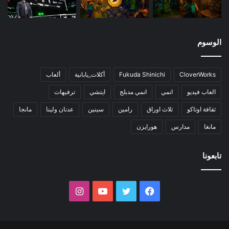
الوسوم
CloverWorks
Fukuda Shinichi
أكلات_يابانية
ألعاب
العاب فيديو
انمي
انمي مدبلج
ايتشي
ترفيهات
ثقافة اوتاكو
ثلاث اوراق
رامين
سينين
عدنان ولينا
مانجا
مانغا
مدارس
هورايزن
تابعونا