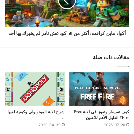
أكواد ماين كرافت: أكثر من 50 كود غش نادر لم يخبرك بها أحد
مقالات ذات صلة
كيف تسيطر وتفوز في لعبة Free
شرح لعبة المونوبولي وكيفية لعبها
Fire؟ الدليل الأهم للاعبين
..
2023-04-30
2025-07-20