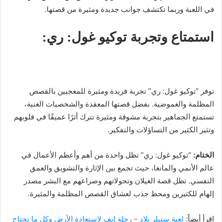
في اللعبة وربما تكتشف جوانب جديدة ومثيرة من قصتها.
استمتاع وتجربة توكيو غول: ري:
توفر “توكيو غول: ري” تجربة فريدة ومثيرة للمعجبين بالقصص
المظلمة والغموضية. بفضل قصتها المعقدة والشخصيات الغنية،
تستمتع الجماهير بتجربة مشوقة ومثيرة تترك أثرًا عميقًا في قلوبهم
وتثير الكثير من التساؤلات والتفكير.
الختام:
“توكيو غول: ري” تظل واحدة من أهم وأعظم الأعمال في
عالم الأنمي والمانغا، حيث تجمع بين الإثارة والتشويق والعمق
النفسي. تظل قصة الغيلان وتحولاتهم وصراعهم مع البشر مصدر
إلهام للكثيرين ومحط جذب لعشاق القصص المظلمة والمثيرة.
اقرأ أيضاً:
لعبة ستيلر بلاد – رحلة إيف لاستعادة الأرض وكل ما تحتاج