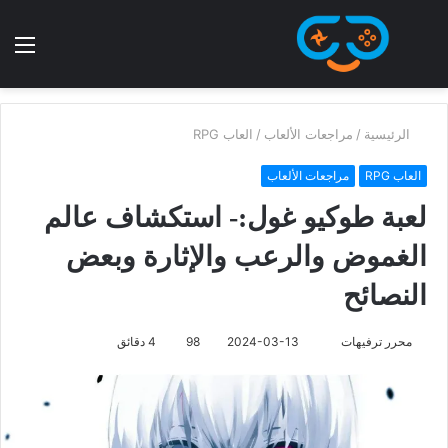
الرئيسية
/
مراجعات الألعاب
/
العاب RPG
العاب RPG
مراجعات الألعاب
لعبة طوكيو غول:- استكشاف عالم
الغموض والرعب والإثارة وبعض
النصائح
محرر ترفيهات
2024-03-13
98
4 دقائق