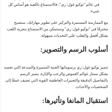
في عالم “توكيو غول: ري”، فالاستمتاع باللعبة هو أساس كل
شيء.
مع الممارسة المستمرة والتركيز على تطوير مهاراتك، ستصبح
محترفًا في “توكيو غول: ري” وستتمكن من الاستمتاع بتجربة اللعب
بشكل أفضل والتغلب على التحديات بسهولة.
أسلوب الرسم والتصوير:
تتميز توكيو غول: ري برسوماتها الفنية المتميزة والمبدعة التي تجسد
بشكل ممتاز عوالم الغموض والرعب والإثارة. يتميز الرسم
بالتفاصيل الدقيقة والتعبيرات العاطفية القوية التي تضيف عمقًا إلى
الشخصيات والأحداث.
استقبال المانغا وتأثيرها: