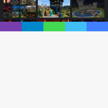
الوسوم
CloverWorks
Fukuda Shinichi
أكلات_يابانية
ألعاب