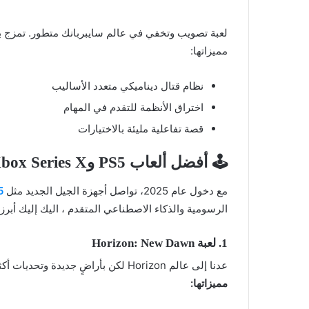
لعبة تصويب وتخفي في عالم سايبربانك متطور. تمزج بي
مميزاتها:
نظام قتال ديناميكي متعدد الأساليب
اختراق الأنظمة للتقدم في المهام
قصة تفاعلية مليئة بالاختيارات
🕹️ أفضل ألعاب PS5 وXbox Series X – جودة من الجيل الجديد
مع دخول عام 2025، تواصل أجهزة الجيل الجديد مثل
5
الرسومية والذكاء الاصطناعي المتقدم ، اليك إليك أبرز 
1. لعبة Horizon: New Dawn
عدنا إلى عالم Horizon لكن بأراضٍ جديدة وتحديات أكثر خطورة. اللعبة تمثل قفزة في الجودة البصرية وسلاسة اللعب.
مميزاتها: