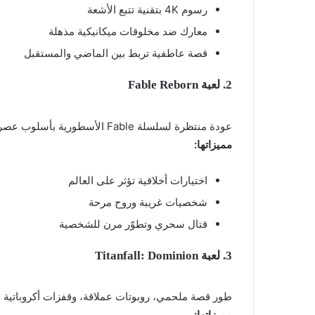
رسوم 4K بتقنية تتبع الأشعة
معارك ضد مخلوقات ميكانيكية مذهلة
قصة عاطفية تربط بين الماضي والمستقبل
2. لعبة Fable Reborn
عودة منتظرة لسلسلة Fable الأسطورية بأسلوب عصري. اللعبة توازن بين الكوميديا والدراما في عالم فانتازي حيّ.
مميزاتها:
اختيارات أخلاقية تؤثر على العالم
شخصيات غريبة وروح مرحة
قتال سحري وتطوّر مرن للشخصية
3. لعبة Titanfall: Dominion
طور قصة ملحمي، روبوتات عملاقة، وقفزات أكروباتية 
مميزاتها: